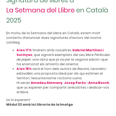
La Setmana del Llibre
en Català
2025
En motiu de la Setmana del Llibre en Català, estem molt
contents d’anunciar dues signatures d’autors del nostre
catàleg:
A les 17 h
tindrem amb nosaltres
Gabriel Martínez i
Surinyac
, que signarà exemplars del seu llibre
Pel·lícules
de paper
, una obra que ja va per la segona edició i que
ha enamorat els amants del cinema.
A les 18 h
serà el torn dels autors de
Racons, raconets i
estovalles
, una proposta ideal per als qui estimen el
territori, l’excursionisme i la bona cuina.
Hi seran
Amadeu Alemany
,
Josep Parés
i
Anna Bosch
,
que us esperen per compartir anècdotes i dedicar-vos
el llibre.
Us hi esperem!
Mòdul 32 amb la Llibreria de la Imatge