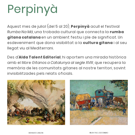
Perpinyà
Aquest mes de juliol (del 5 al 20),
Perpinyà
acull el festival
Rumba Na Má
, una trobada cultural que connecta la
rumba
gitana catalana
en un ambient festiu i ple de significat. Un
esdeveniment que dona visibilitat a la
cultura gitana
i al seu
llegat viu al Mediterrani.
Des d’
Alda Talent Editorial
, hi aportem una mirada històrica
amb el llibre
Gitanos a Catalunya al segle XVIII
, que recupera la
memòria de les comunitats gitanes al nostre territori, sovint
invisibilitzades pels relats oficials.