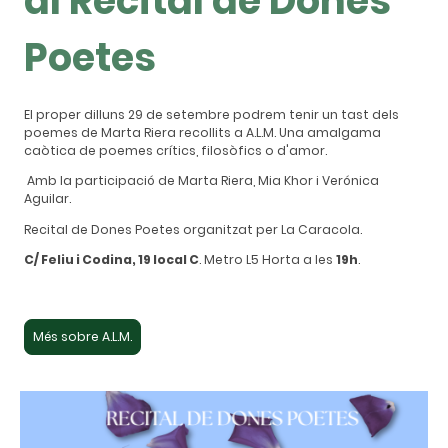
al Recital de Dones
Poetes
El proper dilluns 29 de setembre podrem tenir un tast dels
poemes de Marta Riera recollits a A.L.M.
U
na amalgama
caòtica de poemes crítics, filosòfics o d'amor.
Amb la participació de Marta Riera, Mia Khor i Verónica
Aguilar.
Recital de Dones Poetes organitzat per La Caracola.
C/ Feliu i Codina, 19 local C
. Metro L5 Horta a les
19h
.
Més sobre A.L.M.