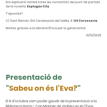
Ens explicarà també totes les curiositats del punt de partida
de la novel·la:
Esplugas City
.
T'apuntes?
C/ Sant Ramón, 134 Cerdanyola del Vallès. A 1
34 Cerveseria
.
Moltes gràcies a la Llibreria Éfora per la generositat.
10/10/2025
Presentació de
"
Sabeu on és l'Eva?
"
El 9 d'octubre vam poder gaudir de la presentació a la
Biblioteca Horta - Can Mariner de «Sabeu on és l'Eva».