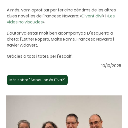
A més, vam aprofitar per fer cinc cèntims de les altres
dues novel·les de Francesc Navarro: «
El vent diví
» i «
Les
vides no viscudes
».
L'autor va estar molt ben acompanyat! D'esquerra a
dreta: l'Esther Ropero, Maite Rams, Francesc Navarro i
Xavier Aldavert.
Gràcies a tots i totes per l'escalf.
10/10/2025
Més sobre "Sabeu on és l'Eva?"