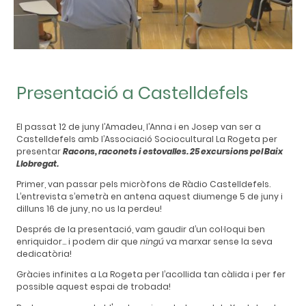
Presentació a Castelldefels
El passat 12 de juny l’Amadeu, l’Anna i en Josep van ser a
Castelldefels amb l’Associació Sociocultural La Rogeta per
presentar
Racons, raconets i estovalles. 25 excursions pel Baix
Llobregat.
Primer, van passar pels micròfons de Ràdio Castelldefels.
L’entrevista s’emetrà en antena aquest diumenge 5 de juny i
dilluns 16 de juny, no us la perdeu!
Després de la presentació, vam gaudir d’un col·loqui ben
enriquidor… i podem dir que
ningú
va marxar sense la seva
dedicatòria!
Gràcies infinites a La Rogeta per l’acollida tan càlida i per fer
possible aquest espai de trobada!